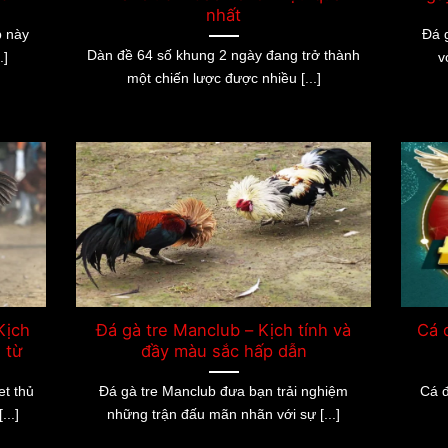
nhất
b này
Đá 
Dàn đề 64 số khung 2 ngày đang trở thành
.]
v
một chiến lược được nhiều [...]
Kịch
Đá gà tre Manclub – Kịch tính và
Cá 
 từ
đầy màu sắc hấp dẫn
et thủ
Đá gà tre Manclub đưa bạn trải nghiệm
Cá 
...]
những trận đấu mãn nhãn với sự [...]