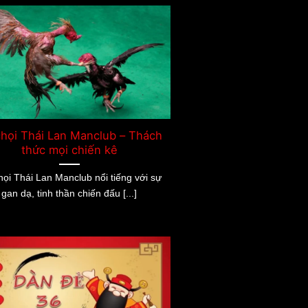
họi Thái Lan Manclub – Thách
thức mọi chiến kê
ọi Thái Lan Manclub nổi tiếng với sự
gan dạ, tinh thần chiến đấu [...]