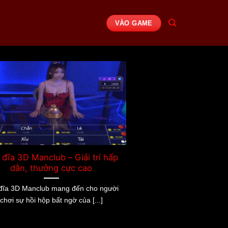
VÀO GAME
 đĩa 3D Manclub – Giải trí hấp
dẫn, thưởng cực cao
đĩa 3D Manclub mang đến cho người
chơi sự hồi hộp bất ngờ của [...]