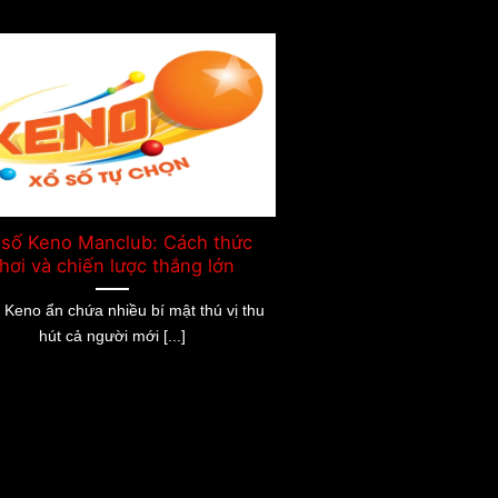
 số Keno Manclub: Cách thức
hơi và chiến lược thắng lớn
 Keno ẩn chứa nhiều bí mật thú vị thu
hút cả người mới [...]