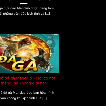
gà cựa dao Manclub được nâng tầm
ới những trận đấu kịch tính và [...]
độ đá gà Manclub – Nơi cơ hội
thắng lớn không giới hạn
độ đá gà Manclub đưa bạn hòa mình
vào không khí kịch tính của [...]