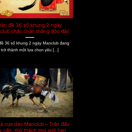
Dàn đề 36 số khung 2 ngày
club chắc chắn thắng độc đắc
đề 36 số khung 2 ngày Manclub đang
trở thành một lựa chọn yêu [...]
à cựa dao Manclub – Trận đấu
y cấn, thử thách mọi giới hạn