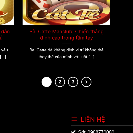
 dẫn
Bài Catte Manclub: Chiến thắng
hủ
đỉnh cao trong tầm tay
i yêu
Bài Catte đã khẳng định vị trí không thể
...]
thay thế của mình với luật [...]
1
2
3
LIÊN HỆ
Sđt: 0988770000