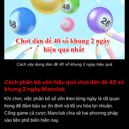
Cách xây dựng dàn đề 40 số khung 2 ngày hiệu quả
Cách phân bổ vốn hiệu quả chơi dàn đề 40 số
khung 2 ngày Manclub
Khi chơi, việc phân bổ số vốn theo từng ngày là rất quan
trọng để đảm bảo sự ổn định và tối ưu hóa lợi nhuận.
Cổng game cá cược Manclub chia sẻ
hai phương pháp
vào tiền phổ biến hiện nay.