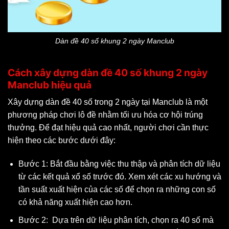
Dàn đề 40 số khung 2 ngày Manclub
Cách xây dựng dàn đề 40 số khung 2 ngày
Manclub hiệu quả
Xây dựng dàn đề 40 số trong 2 ngày tại Manclub là một
phương pháp chơi lô đề nhằm tối ưu hóa cơ hội trúng
thưởng. Để đạt hiệu quả cao nhất, người chơi cần thực
hiện theo các bước dưới đây:
Bước 1: Bắt đầu bằng việc thu thập và phân tích dữ liệu
từ các kết quả xổ số trước đó. Xem xét các xu hướng và
tần suất xuất hiện của các số để chọn ra những con số
có khả năng xuất hiện cao hơn.
Bước 2: Dựa trên dữ liệu phân tích, chọn ra 40 số mà