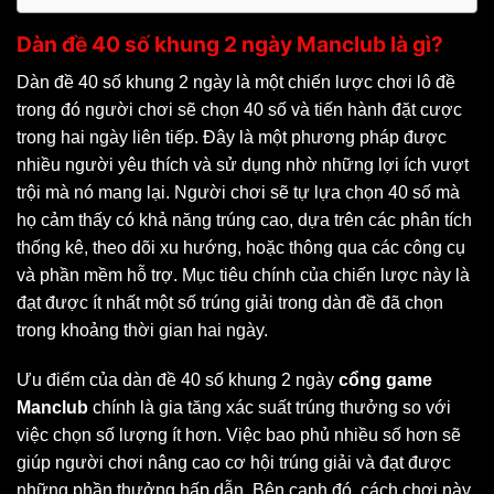
Dàn đề 40 số khung 2 ngày Manclub là gì?
Dàn đề 40 số khung 2 ngày là một chiến lược chơi lô đề
trong đó người chơi sẽ chọn 40 số và tiến hành đặt cược
trong hai ngày liên tiếp. Đây là một phương pháp được
nhiều người yêu thích và sử dụng nhờ những lợi ích vượt
trội mà nó mang lại. Người chơi sẽ tự lựa chọn 40 số mà
họ cảm thấy có khả năng trúng cao, dựa trên các phân tích
thống kê, theo dõi xu hướng, hoặc thông qua các công cụ
và phần mềm hỗ trợ. Mục tiêu chính của chiến lược này là
đạt được ít nhất một số trúng giải trong dàn đề đã chọn
trong khoảng thời gian hai ngày.
Ưu điểm của dàn đề 40 số khung 2 ngày
cổng game
Manclub
chính là gia tăng xác suất trúng thưởng so với
việc chọn số lượng ít hơn. Việc bao phủ nhiều số hơn sẽ
giúp người chơi nâng cao cơ hội trúng giải và đạt được
những phần thưởng hấp dẫn. Bên cạnh đó, cách chơi này