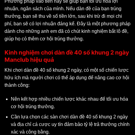
Phương pháp vào tiền này sẽ giúp bạn tối ưu hóa lợi
nhuận, ngân sách của mình. Nếu dàn đề của bạn trúng
thưởng, bạn sẽ thu về số tiền lớn, sau khi trừ đi mọi chi
phí, bạn sẽ có lợi nhuận đáng kể. Đây là một phương pháp
dành cho những anh em đã có chút kinh nghiệm bắt lô đề,
giúp họ có thêm cơ hội trúng thưởng.
Kinh nghiệm chơi dàn đề 40 số khung 2 ngày
Manclub hiệu quả
Khi chơi dàn đề 40 số khung 2 ngày, có một số chiến lược
hữu ích mà người chơi có thể áp dụng để nâng cao cơ hội
thành công:
Nên kết hợp nhiều chiến lược khác nhau để tối ưu hóa
cơ hội trúng thưởng.
Cần lựa chọn các sàn chơi
dàn đề 40 số khung 2 ngày
và địa chỉ cá cược uy tín đảm bảo tỷ lệ trả thưởng chính
xác và công bằng.