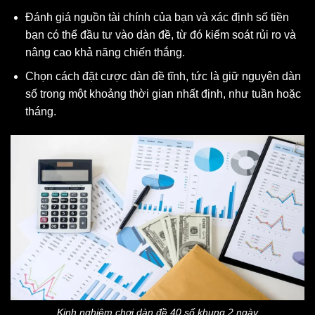
Đánh giá nguồn tài chính của bạn và xác định số tiền
bạn có thể đầu tư vào dàn đề, từ đó kiểm soát rủi ro và
nâng cao khả năng chiến thắng.
Chọn cách đặt cược dàn đề tĩnh, tức là giữ nguyên dàn
số trong một khoảng thời gian nhất định, như tuần hoặc
tháng.
Kinh nghiệm chơi dàn đề 40 số khung 2 ngày