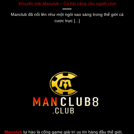
Khuyến mãi Manclub – Cơ hội vàng cho người chơi
Manclub đã nổi lên như một ngôi sao sáng trong thế giới cá
cược trực [...]
Manclub
tự hào là cổng game giải trí uy tín hàng đầu thế giới,