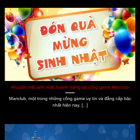
Khuyến mãi sinh nhật hoành tráng tại cổng game Manclub
Manclub, một trong những cổng game uy tín và đẳng cấp bậc
nhất hiện nay, [...]