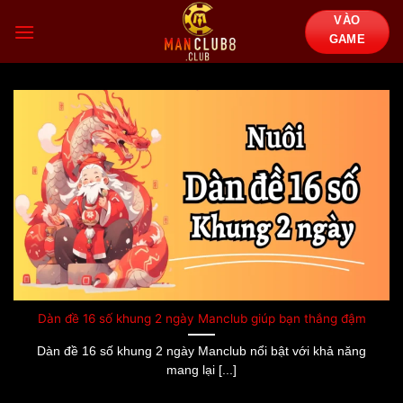
Bỏ
VÀO
qua
GAME
nội
dung
Dàn đề 16 số khung 2 ngày Manclub giúp bạn thắng đậm
Dàn đề 16 số khung 2 ngày Manclub nổi bật với khả năng
mang lại [...]