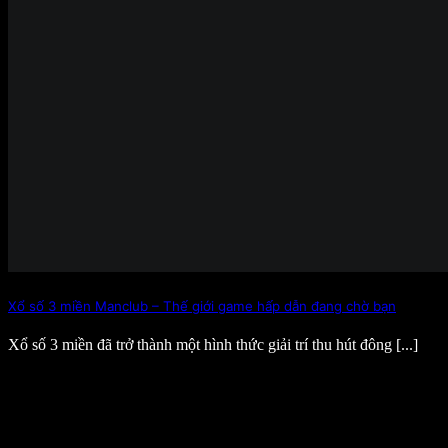
Xổ số 3 miền Manclub – Thế giới game hấp dẫn đang chờ bạn
Xổ số 3 miền đã trở thành một hình thức giải trí thu hút đông [...]