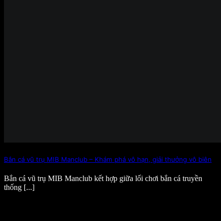
Bắn cá vũ trụ MIB Manclub – Khám phá vô hạn, giải thưởng vô biên
Bắn cá vũ trụ MIB Manclub kết hợp giữa lối chơi bắn cá truyền
thống [...]