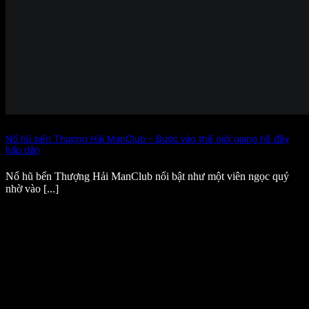
Nổ hũ bến Thượng Hải ManClub – Bước vào thế giới giang hồ đầy
hấp dẫn
Nổ hũ bến Thượng Hải ManClub nổi bật như một viên ngọc quý
nhờ vào [...]