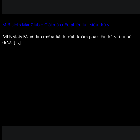
MIB slots ManClub – Giải mã cuộc phiêu lưu siêu thú vị
MIB slots ManClub mở ra hành trình khám phá siêu thú vị thu hút
được [...]