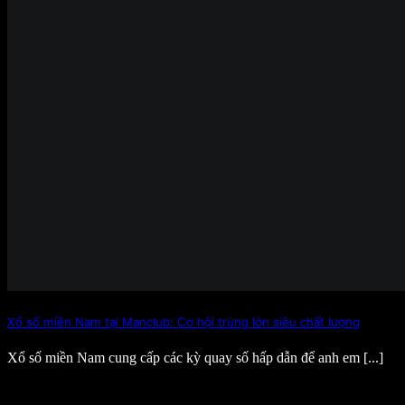
Xổ số miền Nam tại Manclub: Cơ hội trúng lớn siêu chất lượng
Xổ số miền Nam cung cấp các kỳ quay số hấp dẫn để anh em [...]