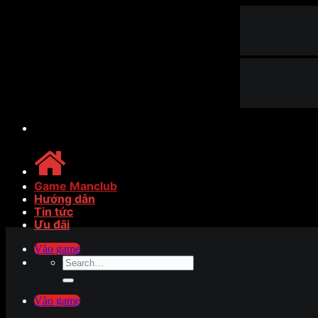
Bỏ
qua
nội
dung
Game Manclub
Hướng dẫn
Tin tức
Ưu đãi
Vào game
Vào game