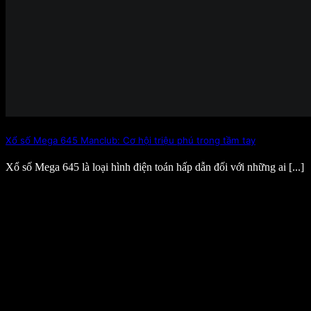
Xổ số Mega 645 Manclub: Cơ hội triệu phú trong tầm tay
Xổ số Mega 645 là loại hình điện toán hấp dẫn đối với những ai [...]