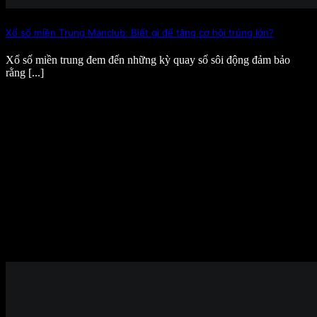
Xổ số miền Trung Manclub: Biết gì để tăng cơ hội trúng lớn?
Xổ số miền trung đem đến những kỳ quay số sôi động đảm bảo
rằng [...]