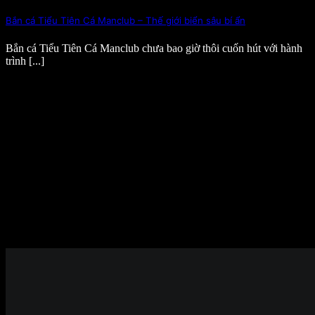
Bắn cá Tiểu Tiên Cá Manclub – Thế giới biển sâu bí ẩn
Bắn cá Tiểu Tiên Cá Manclub chưa bao giờ thôi cuốn hút với hành
trình [...]