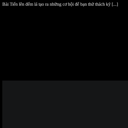
Bài Tiến lên đếm lá tạo ra những cơ hội để bạn thử thách kỹ [...]