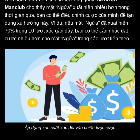
Manclub
cho thấy mặt “Ngửa” xuất hiện nhiều hơn trong
thời gian qua, bạn có thể điều chỉnh cược của mình để tận
dụng xu hướng này. Ví dụ, nếu mặt “Ngửa” đã xuất hiện
70% trong 10 lượt xóc gần đây, bạn có thể cân nhắc đặt
cược nhiều hơn cho mặt “Ngửa” trong các lượt tiếp theo.
Áp dụng xác suất xóc đĩa vào chiến lược cược