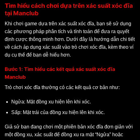
Tìm hiểu cách chơi dựa trên xác suất xóc đĩa
tại Manclub
Khi chơi game dựa trên xác suất xóc đĩa, bạn sẽ sử dụng
các phương pháp phân tích và tính toán để đưa ra quyết
định cược thông minh hơn. Dưới đây là hướng dẫn chi tiết
về cách áp dụng xác suất vào trò chơi xóc đĩa, kèm theo ví
dụ cụ thể để bạn dễ hiểu hơn.
Bước 1: Tìm hiểu các kết quả xác suất xóc đĩa
Manclub
Trò chơi xóc đĩa thường có các kết quả cơ bản như:
Ngửa: Mặt đồng xu hiện lên khi xóc.
Sấp: Mặt trái của đồng xu hiện lên khi xóc.
Giả sử bạn đang chơi một phiên bản xóc đĩa đơn giản với
một đồng xu, xác suất để đồng xu ra mặt “Ngửa” hoặc