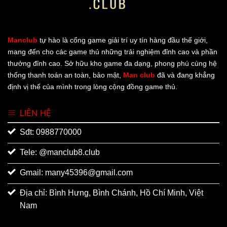
Manclub
tự hào là cổng game giải trí uy tín hàng đầu thế giới,
mang đến cho các game thủ những trải nghiệm đỉnh cao và phần
thưởng đỉnh cao. Sở hữu kho game đa dạng, phong phú cùng hệ
thống thanh toán an toàn, bảo mật,
Man club
đã và đang khẳng
định vị thế của mình trong lòng cộng đồng game thủ.
LIÊN HỆ
Sđt: 0988770000
Tele: @manclub8.club
Gmail:
many45396@gmail.com
Địa chỉ: Bình Hưng, Bình Chánh, Hồ Chí Minh, Việt
Nam