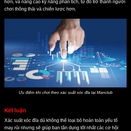
hơn, và nâng cao kỹ năng phân tích, từ đó trở thành người
chơi thông thái và chiến lược hơn.
Ưu điểm khi chơi theo xác suất xóc đĩa tại Manclub
Kết luận
Xác suất xóc đĩa dù không thể loại bỏ hoàn toàn yếu tố
may rủi nhưng sẽ giúp bạn tận dụng tốt nhất các cơ hội