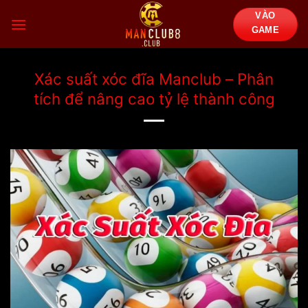
Bỏ
VÀO
qua
GAME
nội
dung
Xác suất xóc đĩa Manclub – Phân
tích để nâng cao tỷ lệ thành công