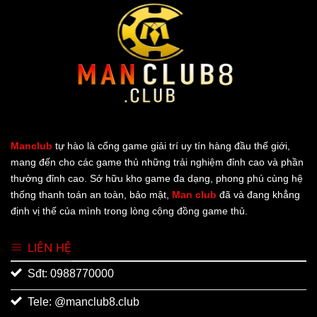
Manclub
tự hào là cổng game giải trí uy tín hàng đầu thế giới,
mang đến cho các game thủ những trải nghiệm đỉnh cao và phần
thưởng đỉnh cao. Sở hữu kho game đa dạng, phong phú cùng hệ
thống thanh toán an toàn, bảo mật,
Man club
đã và đang khẳng
định vị thế của mình trong lòng cộng đồng game thủ.
LIÊN HỆ
Sđt: 0988770000
Tele: @manclub8.club