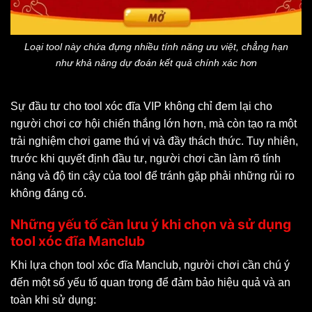
Loại tool này chứa đựng nhiều tính năng ưu việt, chẳng hạn
như khả năng dự đoán kết quả chính xác hơn
Sự đầu tư cho tool xóc đĩa VIP không chỉ đem lại cho
người chơi cơ hội chiến thắng lớn hơn, mà còn tạo ra một
trải nghiệm chơi game thú vị và đầy thách thức. Tuy nhiên,
trước khi quyết định đầu tư, người chơi cần làm rõ tính
năng và độ tin cậy của tool để tránh gặp phải những rủi ro
không đáng có.
Những yếu tố cần lưu ý khi chọn và sử dụng
tool xóc đĩa Manclub
Khi lựa chọn tool xóc đĩa Manclub, người chơi cần chú ý
đến một số yếu tố quan trọng để đảm bảo hiệu quả và an
toàn khi sử dụng: