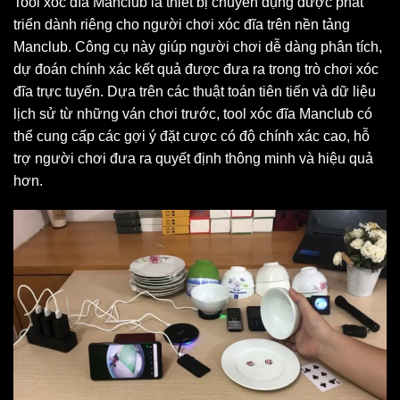
Tool xóc đĩa Manclub là thiết bị chuyên dụng được phát
triển dành riêng cho người chơi xóc đĩa trên nền tảng
Manclub. Công cụ này giúp người chơi dễ dàng phân tích,
dự đoán chính xác kết quả được đưa ra trong trò chơi xóc
đĩa trực tuyến. Dựa trên các thuật toán tiên tiến và dữ liệu
lịch sử từ những ván chơi trước, tool xóc đĩa Manclub có
thể cung cấp các gợi ý đặt cược có độ chính xác cao, hỗ
trợ người chơi đưa ra quyết định thông minh và hiệu quả
hơn.