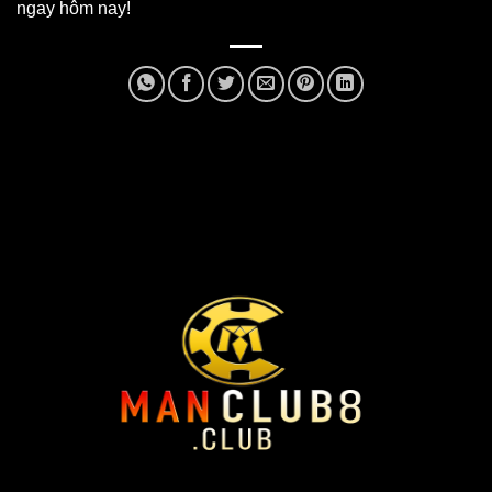
ngay hôm nay!