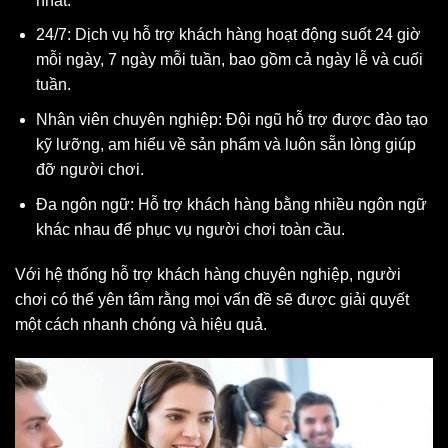
nhất.
24/7: Dịch vụ hỗ trợ khách hàng hoạt động suốt 24 giờ
mỗi ngày, 7 ngày mỗi tuần, bao gồm cả ngày lễ và cuối
tuần.
Nhân viên chuyên nghiệp: Đội ngũ hỗ trợ được đào tạo
kỹ lưỡng, am hiểu về sản phẩm và luôn sẵn lòng giúp
đỡ người chơi.
Đa ngôn ngữ: Hỗ trợ khách hàng bằng nhiều ngôn ngữ
khác nhau để phục vụ người chơi toàn cầu.
Với hệ thống hỗ trợ khách hàng chuyên nghiệp, người
chơi có thể yên tâm rằng mọi vấn đề sẽ được giải quyết
một cách nhanh chóng và hiệu quả.