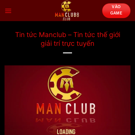
Bỏ
VÀO
qua
GAME
nội
dung
Tin tức Manclub – Tin tức thế giới
giải trí trực tuyến