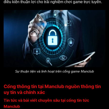
điều kiện thuận lợi cho trải nghiệm chơi game trực tuyến.
Sự thuận tiện và linh hoạt trên cổng game Manclub
Cổng thông tin tại Manclub nguồn thông tin
uy tín và chính xác
Tin tức và bài viết chuyên sâu tại cổng tin tức
Manclub