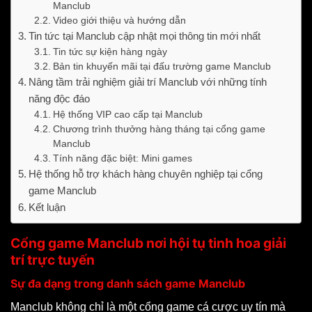
Manclub
Video giới thiệu và hướng dẫn
Tin tức tại Manclub cập nhật mọi thông tin mới nhất
Tin tức sự kiện hàng ngày
Bản tin khuyến mãi tại đấu trường game Manclub
Nâng tầm trải nghiệm giải trí Manclub với những tính
năng độc đáo
Hệ thống VIP cao cấp tại Manclub
Chương trình thưởng hàng tháng tại cổng game
Manclub
Tính năng đặc biệt: Mini games
Hệ thống hỗ trợ khách hàng chuyên nghiệp tại cổng
game Manclub
Kết luận
Cổng game Manclub nơi hội tụ tinh hoa giải
trí trực tuyến
Sự đa dạng trong danh sách game Manclub
Manclub không chỉ là một cổng game cá cược uy tín mà