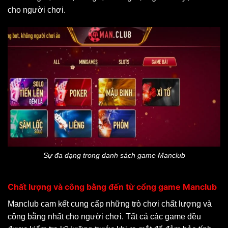
cho người chơi.
Sự đa dạng trong danh sách game Manclub
Chất lượng và công bằng đến từ cổng game Manclub
Manclub cam kết cung cấp những trò chơi chất lượng và
công bằng nhất cho người chơi. Tất cả các game đều