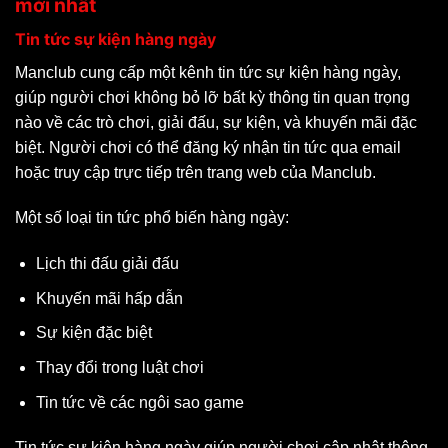
mới nhất
Tin tức sự kiện hàng ngày
Manclub cung cấp một kênh tin tức sự kiện hàng ngày,
giúp người chơi không bỏ lỡ bất kỳ thông tin quan trọng
nào về các trò chơi, giải đấu, sự kiện, và khuyến mãi đặc
biệt. Người chơi có thể đăng ký nhận tin tức qua email
hoặc truy cập trực tiếp trên trang web của Manclub.
Một số loại tin tức phổ biến hàng ngày:
Lịch thi đấu giải đấu
Khuyến mãi hấp dẫn
Sự kiện đặc biệt
Thay đổi trong luật chơi
Tin tức về các ngôi sao game
Tin tức sự kiện hàng ngày giúp người chơi cập nhật thông