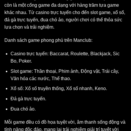
còn là một cổng game đa dạng với hàng trăm tựa game
khác nhau. Từ casino trực tuyến cho đến slot game, xổ số,
đá gà trực tuyến, đua chó ảo, người chơi có thể thỏa sức
lựa chọn và trải nghiệm.
Danh sách game phong phú trên Manclub:
Casino trực tuyến: Baccarat, Roulette, Blackjack, Sic
Bo, Poker.
Slot game: Thần thoại, Phim ảnh, Động vật, Trái cây,
Văn hóa các nước, Thể thao.
Xổ số: Xổ số truyền thống, Xổ số nhanh, Keno.
Đá gà trực tuyến.
Đua chó ảo.
Mỗi game đều có đồ họa tuyệt vời, âm thanh sống động và
tính năng độc đáo, mang lại trải nghiệm giải trí tuyệt vời