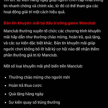
tin nhanh chóng và chính xác, từ đó có thể tham gia các
hoạt động giải trí một cách hiệu quả.
Bản tin khuyến mãi tại đấu trường game Manclub
Manclub thường xuyên tổ chức các chương trình khuyến
mãi hấp dẫn như thưởng chào mừng, hoàn trả, quà tặng,
và các sự kiện đặc biệt khác. Bản tin khuyến mãi giúp
người chơi không bỏ lỡ bất kỳ cơ hội nào để nhận thêm
phần thưởng giá trị từ Manclub.
Một số loại khuyến mãi phổ biến trên Manclub:
Thưởng chào mừng cho người mới
Hoàn trả thua cược
Quà tặng hàng ngày
Sự kiện quay số trúng thưởng