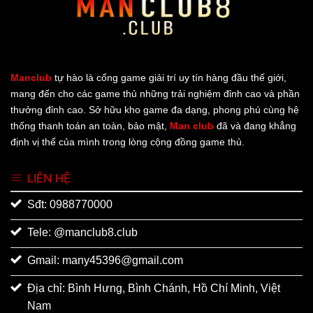
Manclub
tự hào là cổng game giải trí uy tín hàng đầu thế giới,
mang đến cho các game thủ những trải nghiệm đỉnh cao và phần
thưởng đỉnh cao. Sở hữu kho game đa dạng, phong phú cùng hệ
thống thanh toán an toàn, bảo mật,
Man club
đã và đang khẳng
định vị thế của mình trong lòng cộng đồng game thủ.
LIÊN HỆ
Sđt: 0988770000
Tele: @manclub8.club
Gmail:
many45396@gmail.com
Địa chỉ: Bình Hưng, Bình Chánh, Hồ Chí Minh, Việt
Nam