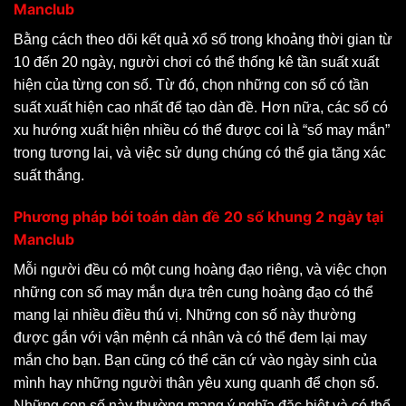
Manclub
Bằng cách theo dõi kết quả xổ số trong khoảng thời gian từ
10 đến 20 ngày, người chơi có thể thống kê tần suất xuất
hiện của từng con số. Từ đó, chọn những con số có tần
suất xuất hiện cao nhất để tạo dàn đề. Hơn nữa, các số có
xu hướng xuất hiện nhiều có thể được coi là “số may mắn”
trong tương lai, và việc sử dụng chúng có thể gia tăng xác
suất thắng.
Phương pháp bói toán dàn đề 20 số khung 2 ngày tại
Manclub
Mỗi người đều có một cung hoàng đạo riêng, và việc chọn
những con số may mắn dựa trên cung hoàng đạo có thể
mang lại nhiều điều thú vị. Những con số này thường
được gắn với vận mệnh cá nhân và có thể đem lại may
mắn cho bạn. Bạn cũng có thể căn cứ vào ngày sinh của
mình hay những người thân yêu xung quanh để chọn số.
Những con số này thường mang ý nghĩa đặc biệt và có thể