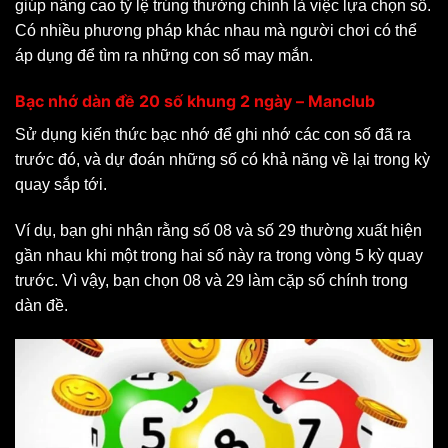
giúp nâng cao tỷ lệ trúng thưởng chính là việc lựa chọn số.
Có nhiều phương pháp khác nhau mà người chơi có thể
áp dụng để tìm ra những con số may mắn.
Bạc nhớ dàn đề 20 số khung 2 ngày – Manclub
Sử dụng kiến thức bạc nhớ để ghi nhớ các con số đã ra
trước đó, và dự đoán những số có khả năng về lại trong kỳ
quay sắp tới.
Ví dụ, bạn ghi nhận rằng số 08 và số 29 thường xuất hiện
gần nhau khi một trong hai số này ra trong vòng 5 kỳ quay
trước. Vì vậy, bạn chọn 08 và 29 làm cặp số chính trong
dàn đề.