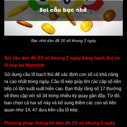
Bạc nhớ dàn đề 20 số khung 2 ngày
Soi cầu dàn đề 20 số khung 2 ngày bằng bạch thủ và
lô kép tại Manclub
Sử dụng cầu lô bạch thủ để xác định con số có khả năng
ra cao nhất trong ngày. Cầu lô kép giúp tìm các cặp số liên
tiếp có tần suất xuất hiện cao. Bạn thấy rằng số 17 thường
về theo cặp với số 34 trong nhiều kỳ quay gần đây. Từ đó,
bạn chọn cả hai số này và bổ sung thêm các con số liên
quan như 14, 47 dựa trên cầu lô kép.
Phương pháp thống kê dàn đề 20 số khung 2 ngày