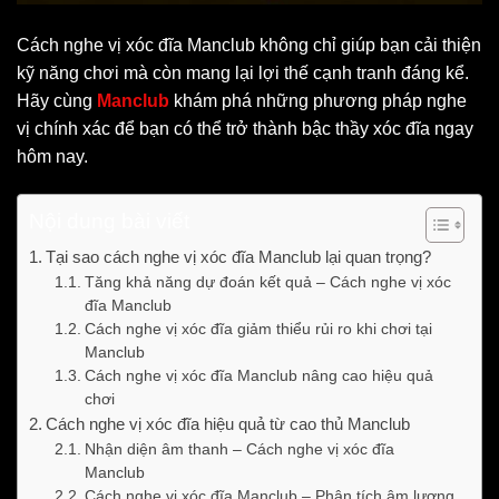
Cách nghe vị xóc đĩa Manclub không chỉ giúp bạn cải thiện
kỹ năng chơi mà còn mang lại lợi thế cạnh tranh đáng kể.
Hãy cùng
Manclub
khám phá những phương pháp nghe
vị chính xác để bạn có thể trở thành bậc thầy xóc đĩa ngay
hôm nay.
Nội dung bài viết
Tại sao cách nghe vị xóc đĩa Manclub lại quan trọng?
Tăng khả năng dự đoán kết quả – Cách nghe vị xóc
đĩa Manclub
Cách nghe vị xóc đĩa giảm thiểu rủi ro khi chơi tại
Manclub
Cách nghe vị xóc đĩa Manclub nâng cao hiệu quả
chơi
Cách nghe vị xóc đĩa hiệu quả từ cao thủ Manclub
Nhận diện âm thanh – Cách nghe vị xóc đĩa
Manclub
Cách nghe vị xóc đĩa Manclub – Phân tích âm lượng