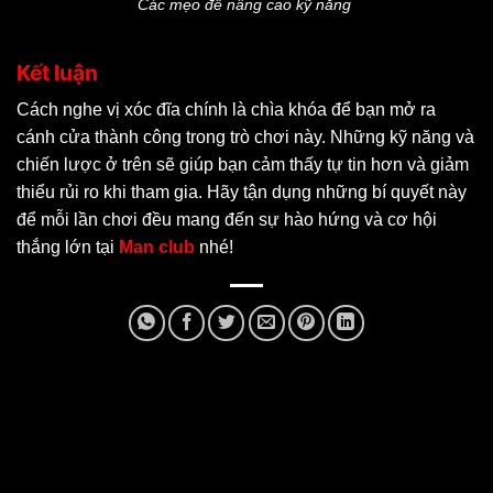
Các mẹo để nâng cao kỹ năng
Kết luận
Cách nghe vị xóc đĩa chính là chìa khóa để bạn mở ra
cánh cửa thành công trong trò chơi này. Những kỹ năng và
chiến lược ở trên sẽ giúp bạn cảm thấy tự tin hơn và giảm
thiểu rủi ro khi tham gia. Hãy tận dụng những bí quyết này
để mỗi lần chơi đều mang đến sự hào hứng và cơ hội
thắng lớn tại
Man club
nhé!