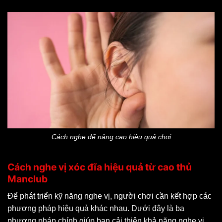
Cách nghe để nâng cao hiệu quả chơi
Cách nghe vị xóc đĩa hiệu quả từ cao thủ
Manclub
Để phát triển kỹ năng nghe vị, người chơi cần kết hợp các
phương pháp hiệu quả khác nhau. Dưới đây là ba
phương pháp chính giúp bạn cải thiện khả năng nghe vị