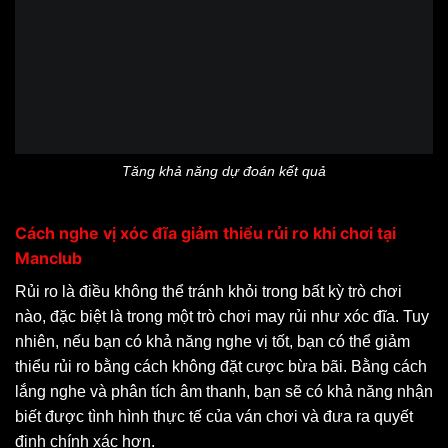
Tăng khả năng dự đoán kết quả
Cách nghe vị xóc đĩa giảm thiểu rủi ro khi chơi tại
Manclub
Rủi ro là điều không thể tránh khỏi trong bất kỳ trò chơi
nào, đặc biệt là trong một trò chơi may rủi như xóc đĩa. Tuy
nhiên, nếu bạn có khả năng nghe vị tốt, bạn có thể giảm
thiểu rủi ro bằng cách không đặt cược bừa bãi. Bằng cách
lắng nghe và phân tích âm thanh, bạn sẽ có khả năng nhận
biết được tình hình thực tế của ván chơi và đưa ra quyết
định chính xác hơn.