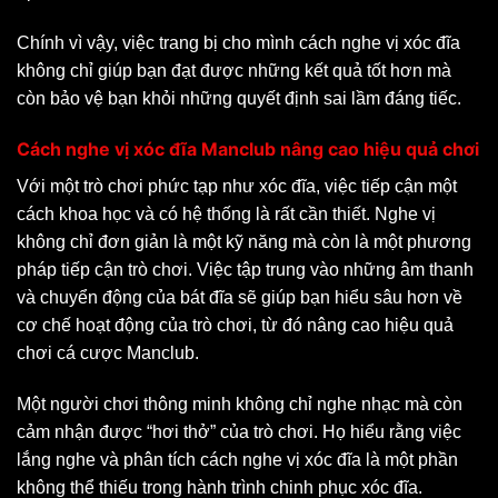
Chính vì vậy, việc trang bị cho mình cách nghe vị xóc đĩa
không chỉ giúp bạn đạt được những kết quả tốt hơn mà
còn bảo vệ bạn khỏi những quyết định sai lầm đáng tiếc.
Cách nghe vị xóc đĩa Manclub nâng cao hiệu quả chơi
Với một trò chơi phức tạp như xóc đĩa, việc tiếp cận một
cách khoa học và có hệ thống là rất cần thiết. Nghe vị
không chỉ đơn giản là một kỹ năng mà còn là một phương
pháp tiếp cận trò chơi. Việc tập trung vào những âm thanh
và chuyển động của bát đĩa sẽ giúp bạn hiểu sâu hơn về
cơ chế hoạt động của trò chơi, từ đó nâng cao hiệu quả
chơi cá cược Manclub.
Một người chơi thông minh không chỉ nghe nhạc mà còn
cảm nhận được “hơi thở” của trò chơi. Họ hiểu rằng việc
lắng nghe và phân tích cách nghe vị xóc đĩa là một phần
không thể thiếu trong hành trình chinh phục xóc đĩa.