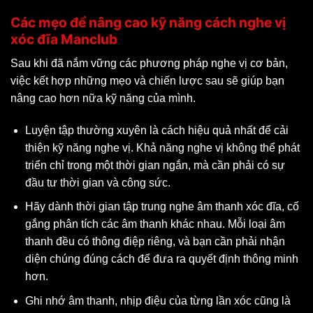
Các mẹo để nâng cao kỹ năng cách nghe vị
xóc đĩa Manclub
Sau khi đã nắm vững các phương pháp nghe vị cơ bản,
việc kết hợp những mẹo và chiến lược sau sẽ giúp bạn
nâng cao hơn nữa kỹ năng của mình.
Luyện tập thường xuyên là cách hiệu quả nhất để cải
thiện kỹ năng nghe vị. Khả năng nghe vị không thể phát
triển chỉ trong một thời gian ngắn, mà cần phải có sự
đầu tư thời gian và công sức.
Hãy dành thời gian tập trung nghe âm thanh xóc đĩa, cố
gắng phân tích các âm thanh khác nhau. Mỗi loại âm
thanh đều có thông điệp riêng, và bạn cần phải nhận
diện chúng đúng cách để đưa ra quyết định thông minh
hơn.
Ghi nhớ âm thanh, nhịp điệu của từng lần xóc cũng là