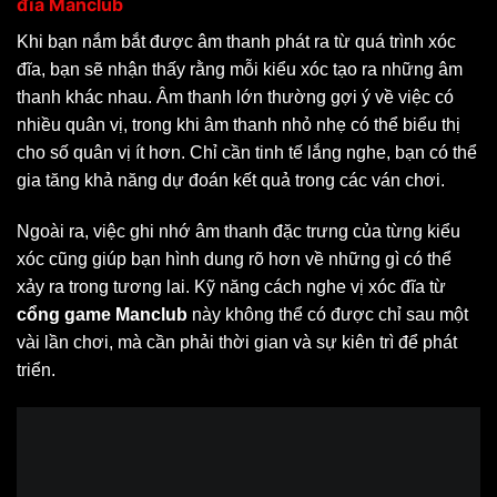
đĩa Manclub
Khi bạn nắm bắt được âm thanh phát ra từ quá trình xóc
đĩa, bạn sẽ nhận thấy rằng mỗi kiểu xóc tạo ra những âm
thanh khác nhau. Âm thanh lớn thường gợi ý về việc có
nhiều quân vị, trong khi âm thanh nhỏ nhẹ có thể biểu thị
cho số quân vị ít hơn. Chỉ cần tinh tế lắng nghe, bạn có thể
gia tăng khả năng dự đoán kết quả trong các ván chơi.
Ngoài ra, việc ghi nhớ âm thanh đặc trưng của từng kiểu
xóc cũng giúp bạn hình dung rõ hơn về những gì có thể
xảy ra trong tương lai. Kỹ năng cách nghe vị xóc đĩa từ
cổng game Manclub
này không thể có được chỉ sau một
vài lần chơi, mà cần phải thời gian và sự kiên trì để phát
triển.