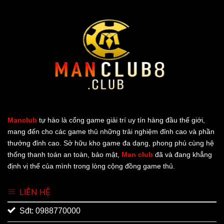
Manclub
tự hào là cổng game giải trí uy tín hàng đầu thế giới,
mang đến cho các game thủ những trải nghiệm đỉnh cao và phần
thưởng đỉnh cao. Sở hữu kho game đa dạng, phong phú cùng hệ
thống thanh toán an toàn, bảo mật,
Man club
đã và đang khẳng
định vị thế của mình trong lòng cộng đồng game thủ.
LIÊN HỆ
Sđt: 0988770000