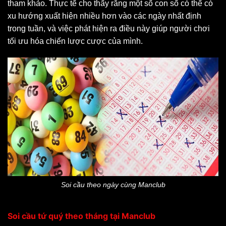
tham khảo. Thực tế cho thấy rằng một số con số có thể có
xu hướng xuất hiện nhiều hơn vào các ngày nhất định
trong tuần, và việc phát hiện ra điều này giúp người chơi
tối ưu hóa chiến lược cược của mình.
Soi cầu theo ngày cùng Manclub
Soi cầu tứ quý theo tháng tại Manclub