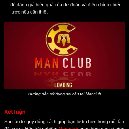
để đánh giá hiệu quả của dự đoán và điều chỉnh chiến
lược nếu cần thiết.
Hướng dẫn sử dụng soi cầu tại Manclub
Kết luận
Soi cầu tứ quý đúng cách giúp bạn tự tin hơn trong mỗi lần
đặt cược. Hãy trải nghiệm
Man club
ngay hôm nay và biến