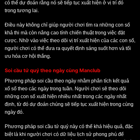
có thể dự đoán rằng nó sẽ tiếp tục xuất hiện ở vị trí đó
trong tương lai.
Điều này không chỉ giúp người chơi tìm ra những con số
khả thi mà còn nâng cao tính chiến thuật trong việc đặt
cược. Nhờ vào việc theo dõi vị trí xuất hiện của các con số,
người chơi có thể đưa ra quyết định sáng suốt hơn và tối
ưu hóa cơ hội thắng.
Soi cầu tứ quý theo ngày cùng Manclub
Phương pháp soi cầu theo ngày nhằm phân tích kết quả
xổ số theo các ngày trong tuần. Người chơi sẽ theo dõi
những con số xuất hiện nhiều nhất trong các ngày nhất
định, từ đó dự đoán chúng sẽ tiếp tục xuất hiện trong cùng
ngày đó.
Phương pháp soi cầu tứ quý này có thể khá hiệu quả, đặc
biệt là khi người chơi có dữ liệu lịch sử phong phú để