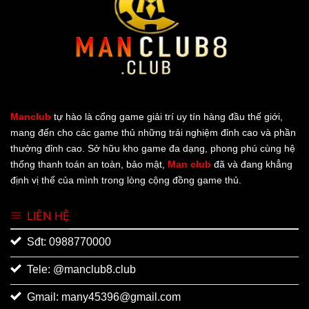
Manclub
tự hào là cổng game giải trí uy tín hàng đầu thế giới,
mang đến cho các game thủ những trải nghiệm đỉnh cao và phần
thưởng đỉnh cao. Sở hữu kho game đa dạng, phong phú cùng hệ
thống thanh toán an toàn, bảo mật,
Man club
đã và đang khẳng
định vị thế của mình trong lòng cộng đồng game thủ.
LIÊN HỆ
Sđt: 0988770000
Tele: @manclub8.club
Gmail:
many45396@gmail.com