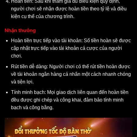
Hoàn tiền: Sau khi tham gia đủ điều kiện quy định,
người chơi sẽ nhận được hoàn tiền theo tỷ lệ và điều
kiện cụ thể của chương trình.
Nhận thưởng
Hoàn tiền trực tiếp vào tài khoản: Số tiền hoàn sẽ được
cập nhật trực tiếp vào tài khoản cá cược của người
chơi.
Rút tiền dễ dàng: Người chơi có thể rút tiền hoàn được
về tài khoản ngân hàng cá nhân một cách nhanh chóng
và tiện lợi.
Tính minh bạch: Mọi giao dịch liên quan đến hoàn tiền
đều được ghi chép và công khai, đảm bảo tính minh
bạch và công bằng.