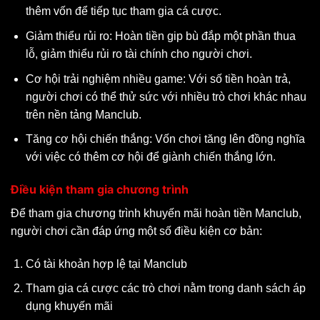
thêm vốn để tiếp tục tham gia cá cược.
Giảm thiểu rủi ro: Hoàn tiền gip bù đắp một phần thua
lỗ, giảm thiểu rủi ro tài chính cho người chơi.
Cơ hội trải nghiệm nhiều game: Với số tiền hoàn trả,
người chơi có thể thử sức với nhiều trò chơi khác nhau
trên nền tảng Manclub.
Tăng cơ hội chiến thắng: Vốn chơi tăng lên đồng nghĩa
với việc có thêm cơ hội để giành chiến thắng lớn.
Điều kiện tham gia chương trình
Để tham gia chương trình khuyến mãi hoàn tiền Manclub,
người chơi cần đáp ứng một số điều kiện cơ bản:
Có tài khoản hợp lệ tại Manclub
Tham gia cá cược các trò chơi nằm trong danh sách áp
dụng khuyến mãi