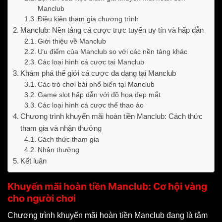
Manclub
Điều kiện tham gia chương trình
Manclub: Nền tảng cá cược trực tuyến uy tín và hấp dẫn
Giới thiệu về Manclub
Ưu điểm của Manclub so với các nền tảng khác
Các loại hình cá cược tại Manclub
Khám phá thế giới cá cược đa dạng tại Manclub
Các trò chơi bài phổ biến tại Manclub
Game slot hấp dẫn với đồ họa đẹp mắt
Các loại hình cá cược thể thao ảo
Chương trình khuyến mãi hoàn tiền Manclub: Cách thức
tham gia và nhận thưởng
Cách thức tham gia
Nhận thưởng
Kết luận
Khuyến mãi hoàn tiền Manclub: Cơ hội vàng
cho người chơi
Chương trình khuyến mãi hoàn tiền Manclub đang là tâm