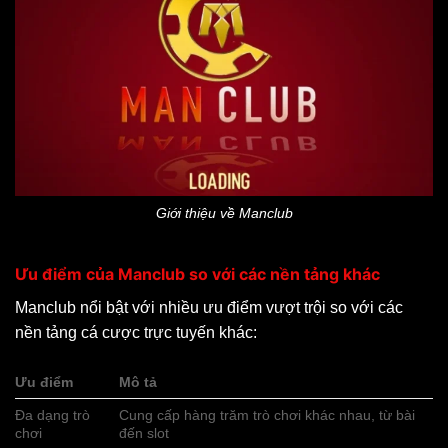
Giới thiệu về Manclub
Ưu điểm của Manclub so với các nền tảng khác
Manclub nổi bật với nhiều ưu điểm vượt trội so với các
nền tảng cá cược trực tuyến khác:
Ưu điểm
Mô tả
Đa dạng trò
Cung cấp hàng trăm trò chơi khác nhau, từ bài
chơi
đến slot