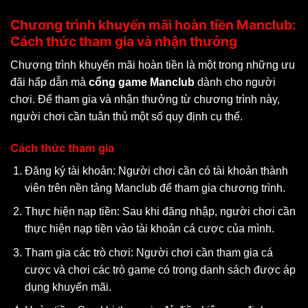
Chương trình khuyến mãi hoàn tiền Manclub:
Cách thức tham gia và nhận thưởng
Chương trình khuyến mãi hoàn tiền là một trong những ưu
đãi hấp dẫn mà
cổng game Manclub
dành cho người
chơi. Để tham gia và nhận thưởng từ chương trình này,
người chơi cần tuân thủ một số quy định cụ thể.
Cách thức tham gia
Đăng ký tài khoản: Người chơi cần có tài khoản thành
viên trên nền tảng Manclub để tham gia chương trình.
Thực hiện nạp tiền: Sau khi đăng nhập, người chơi cần
thực hiện nạp tiền vào tài khoản cá cược của mình.
Tham gia các trò chơi: Người chơi cần tham gia cá
cược và chơi các trò game có trong danh sách được áp
dụng khuyến mãi.