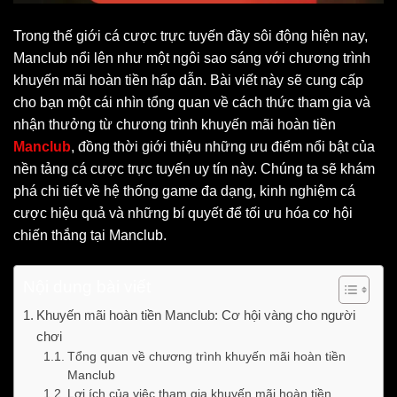
Trong thế giới cá cược trực tuyến đầy sôi động hiện nay,
Manclub nổi lên như một ngôi sao sáng với chương trình
khuyến mãi hoàn tiền hấp dẫn. Bài viết này sẽ cung cấp
cho bạn một cái nhìn tổng quan về cách thức tham gia và
nhận thưởng từ chương trình khuyến mãi hoàn tiền
Manclub
, đồng thời giới thiệu những ưu điểm nổi bật của
nền tảng cá cược trực tuyến uy tín này. Chúng ta sẽ khám
phá chi tiết về hệ thống game đa dạng, kinh nghiệm cá
cược hiệu quả và những bí quyết để tối ưu hóa cơ hội
chiến thắng tại Manclub.
Nội dung bài viết
Khuyến mãi hoàn tiền Manclub: Cơ hội vàng cho người
chơi
Tổng quan về chương trình khuyến mãi hoàn tiền
Manclub
Lợi ích của việc tham gia khuyến mãi hoàn tiền